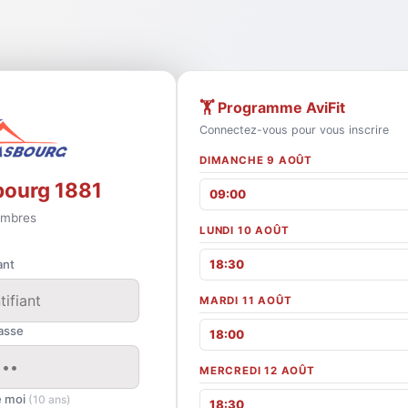
🏋️ Programme AviFit
Connectez-vous pour vous inscrire
DIMANCHE 9 AOÛT
bourg 1881
09:00
mbres
LUNDI 10 AOÛT
ant
18:30
MARDI 11 AOÛT
asse
18:00
MERCREDI 12 AOÛT
e moi
(10 ans)
18:30