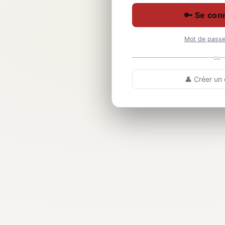
🔑 Se con
Mot de passe 
ou
👤 Créer un