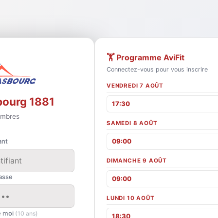
🏋️ Programme AviFit
Connectez-vous pour vous inscrire
VENDREDI 7 AOÛT
bourg 1881
17:30
mbres
SAMEDI 8 AOÛT
ant
09:00
DIMANCHE 9 AOÛT
asse
09:00
LUNDI 10 AOÛT
e moi
(10 ans)
18:30