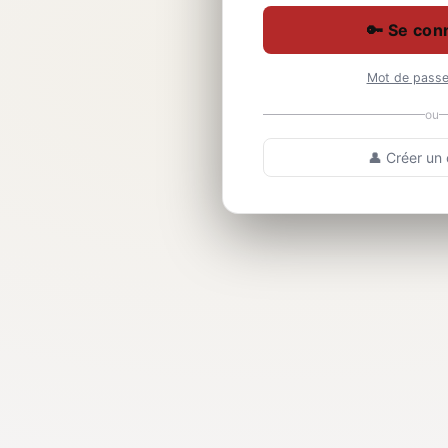
🔑 Se con
Mot de passe 
ou
👤 Créer un