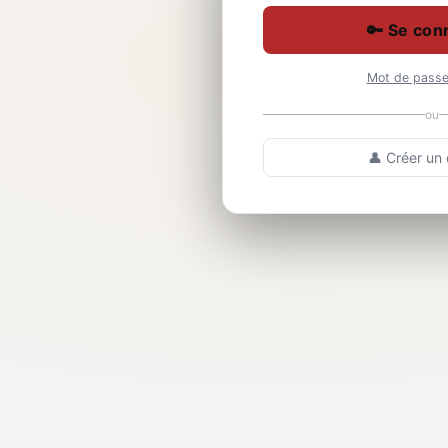
🔑 Se con
Mot de passe 
ou
👤 Créer un