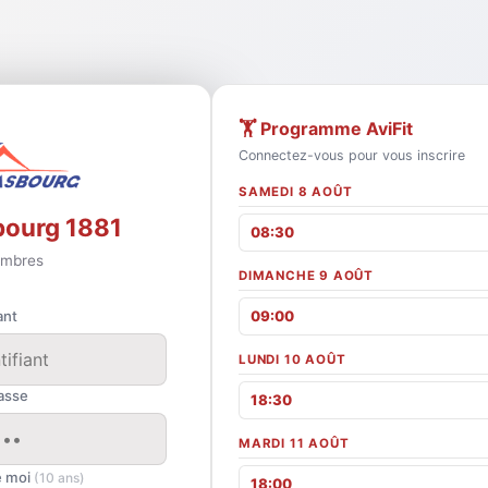
🏋️ Programme AviFit
Connectez-vous pour vous inscrire
SAMEDI 8 AOÛT
bourg 1881
08:30
mbres
DIMANCHE 9 AOÛT
ant
09:00
LUNDI 10 AOÛT
asse
18:30
MARDI 11 AOÛT
e moi
(10 ans)
18:00